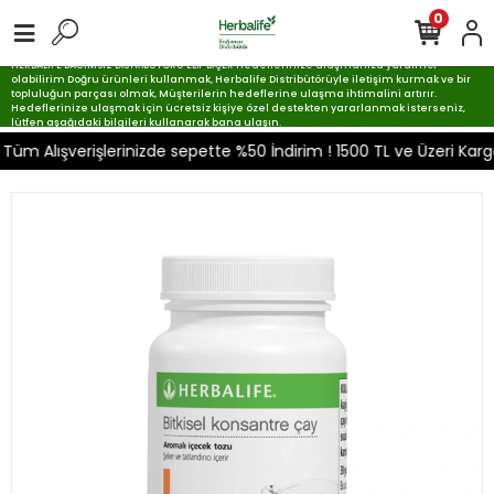
0
HERBALIFE BAĞIMSIZ DİSTRİBÜTÖRÜ ELİF BİÇER Hedeflerinize ulaşmanıza yardımcı
olabilirim Doğru ürünleri kullanmak, Herbalife Distribütörüyle iletişim kurmak ve bir
topluluğun parçası olmak, Müşterilerin hedeflerine ulaşma ihtimalini artırır.
Hedeflerinize ulaşmak için ücretsiz kişiye özel destekten yararlanmak isterseniz,
lütfen aşağıdaki bilgileri kullanarak bana ulaşın.
 Alışverişlerinizde sepette %50 İndirim ! 1500 TL ve Üzeri Karg