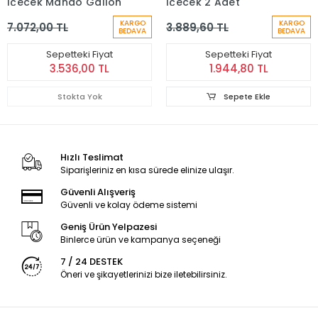
İçecek Mango Gallon
İçecek 2 Adet
KARGO
KARGO
7.072,00 TL
3.889,60 TL
BEDAVA
BEDAVA
Sepetteki Fiyat
Sepetteki Fiyat
3.536,00 TL
1.944,80 TL
Stokta Yok
Sepete Ekle
Hızlı Teslimat
Siparişleriniz en kısa sürede elinize ulaşır.
Güvenli Alışveriş
Güvenli ve kolay ödeme sistemi
Geniş Ürün Yelpazesi
Binlerce ürün ve kampanya seçeneği
7 / 24 DESTEK
Öneri ve şikayetlerinizi bize iletebilirsiniz.