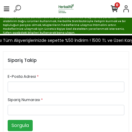
0
HERBALIFE BAĞIMSIZ DİSTRİBÜTÖRÜ ELİF BİÇER Hedeflerinize ulaşmanıza yardımcı
olabilirim Doğru ürünleri kullanmak, Herbalife Distribütörüyle iletişim kurmak ve bir
topluluğun parçası olmak, Müşterilerin hedeflerine ulaşma ihtimalini artırır.
Hedeflerinize ulaşmak için ücretsiz kişiye özel destekten yararlanmak isterseniz,
lütfen aşağıdaki bilgileri kullanarak bana ulaşın.
üm Alışverişlerinizde sepette %50 İndirim ! 1500 TL ve Üzeri Ka
Sipariş Takip
E-Posta Adresi
*
Sipariş Numarası
*
Sorgula