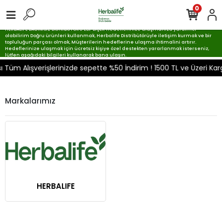
0
HERBALIFE BAĞIMSIZ DİSTRİBÜTÖRÜ ELİF BİÇER Hedeflerinize ulaşmanıza yardımcı
olabilirim Doğru ürünleri kullanmak, Herbalife Distribütörüyle iletişim kurmak ve bir
topluluğun parçası olmak, Müşterilerin hedeflerine ulaşma ihtimalini artırır.
Hedeflerinize ulaşmak için ücretsiz kişiye özel destekten yararlanmak isterseniz,
lütfen aşağıdaki bilgileri kullanarak bana ulaşın.
üm Alışverişlerinizde sepette %50 İndirim ! 1500 TL ve Üzeri Ka
Markalarımız
HERBALIFE