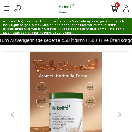
0
HERBALIFE BAĞIMSIZ DİSTRİBÜTÖRÜ ELİF BİÇER Hedeflerinize ulaşmanıza yardımcı
olabilirim Doğru ürünleri kullanmak, Herbalife Distribütörüyle iletişim kurmak ve bir
topluluğun parçası olmak, Müşterilerin hedeflerine ulaşma ihtimalini artırır.
Hedeflerinize ulaşmak için ücretsiz kişiye özel destekten yararlanmak isterseniz,
lütfen aşağıdaki bilgileri kullanarak bana ulaşın.
Alışverişlerinizde sepette %50 İndirim ! 1500 TL ve Üzeri Kargo