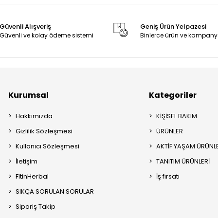
Güvenli Alışveriş
Geniş Ürün Yelpazesi
Güvenli ve kolay ödeme sistemi
Binlerce ürün ve kampany
Kurumsal
Kategoriler
Hakkımızda
KİŞİSEL BAKIM
Gizlilik Sözleşmesi
ÜRÜNLER
Kullanıcı Sözleşmesi
AKTİF YAŞAM ÜRÜNL
İletişim
TANITIM ÜRÜNLERİ
FitinHerbal
İş fırsatı
SIKÇA SORULAN SORULAR
Sipariş Takip