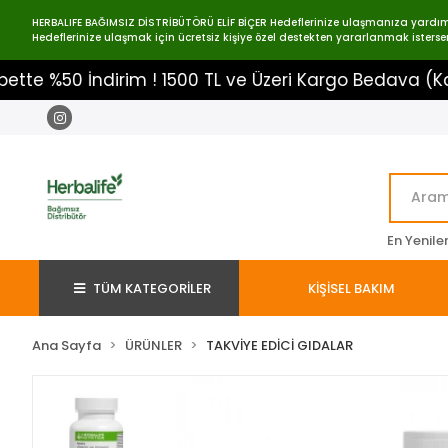
HERBALIFE BAĞIMSIZ DİSTRİBÜTÖRÜ ELİF BİÇER Hedeflerinize ulaşmanıza yardımcı o
Hedeflerinize ulaşmak için ücretsiz kişiye özel destekten yararlanmak istersen
0 İndirim ! 1500 TL ve Üzeri Kargo Bedava (Kampanya
En Yenile
TÜM KATEGORİLER
KİŞİSEL BAKIM
Ana Sayfa
ÜRÜNLER
TAKVİYE EDİCİ GIDALAR