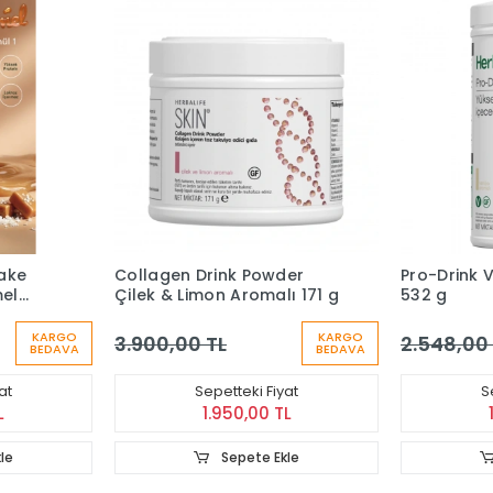
hake
Collagen Drink Powder
Pro-Drink 
mel
Çilek & Limon Aromalı 171 g
532 g
KARGO
KARGO
3.900,00 TL
2.548,00
BEDAVA
BEDAVA
at
Sepetteki Fiyat
S
L
1.950,00 TL
le
Sepete Ekle