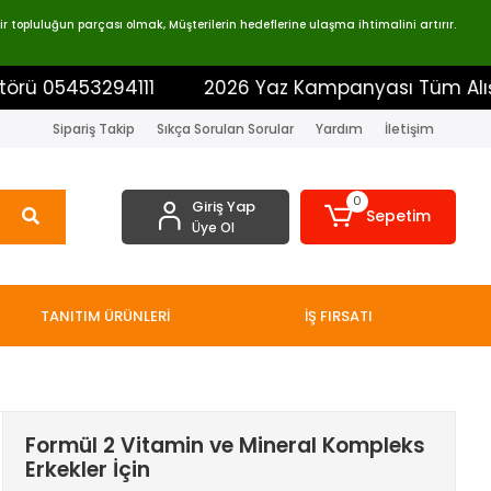
 topluluğun parçası olmak, Müşterilerin hedeflerine ulaşma ihtimalini artırır.
5453294111
2026 Yaz Kampanyası Tüm Alışverişleri
Sipariş Takip
Sıkça Sorulan Sorular
Yardım
İletişim
0
Giriş Yap
Sepetim
Üye Ol
TANITIM ÜRÜNLERİ
İŞ FIRSATI
Formül 2 Vitamin ve Mineral Kompleks
Erkekler İçin