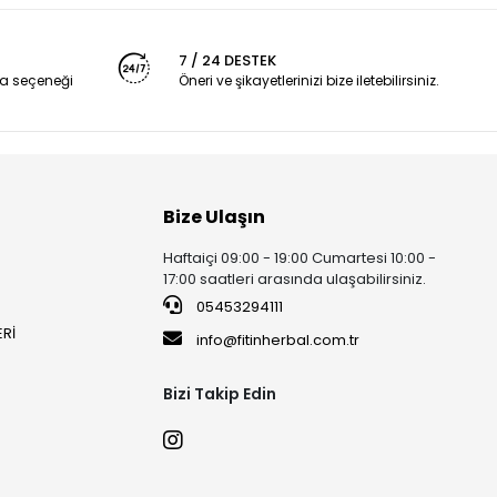
7 / 24 DESTEK
a seçeneği
Öneri ve şikayetlerinizi bize iletebilirsiniz.
Bize Ulaşın
Haftaiçi 09:00 - 19:00 Cumartesi 10:00 -
17:00 saatleri arasında ulaşabilirsiniz.
05453294111
ERİ
info@fitinherbal.com.tr
Bizi Takip Edin