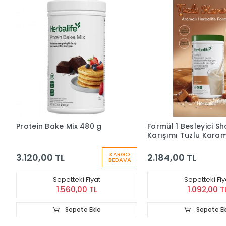
Protein Bake Mix 480 g
Formül 1 Besleyici S
Karışımı Tuzlu Kara
Aromalı 500 g
KARGO
3.120,00 TL
2.184,00 TL
BEDAVA
Sepetteki Fiyat
Sepetteki Fiy
1.560,00 TL
1.092,00 T
Sepete Ekle
Sepete Ek