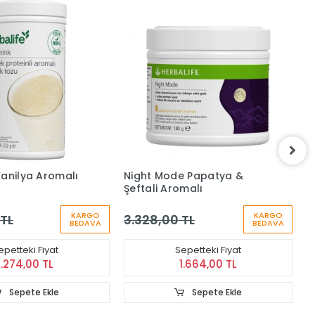
Vanilya Aromalı
Night Mode Papatya &
L
Şeftali Aromalı
L
KARGO
KARGO
 TL
3.328,00 TL
1
BEDAVA
BEDAVA
epetteki Fiyat
Sepetteki Fiyat
1.274,00 TL
1.664,00 TL
Sepete Ekle
Sepete Ekle