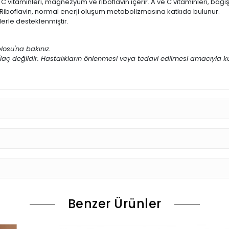
C vitaminleri, magnezyum ve riboflavin içerir. A ve C vitaminleri, bağı
iboflavin, normal enerji oluşum metabolizmasına katkıda bulunur.
erle desteklenmiştir.
blosu'na bakınız.
aç değildir. Hastalıkların önlenmesi veya tedavi edilmesi amacıyla k
Benzer Ürünler