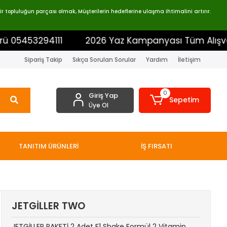
 topluluğun parçası olmak, Müşterilerin hedeflerine ulaşma ihtimalini artırır.
94111
2026 Yaz Kampanyası Tüm Alışverişlerinizd
Sipariş Takip
Sıkça Sorulan Sorular
Yardım
İletişim
0
Giriş Yap
Sepetim
Üye Ol
TANITIM ÜRÜNLERİ
İŞ FIRSATI
JETGİLLER TWO
JETGİLLER PAKETİ 2 Adet F1 Shake Formül 2 Vitamin ,