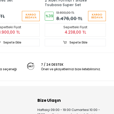
les Set
2 Adet Formül 1 Shake
T
Tsubasa Super Set
13.800,00 TL
KARGO
KARGO
 TL
%39
8.476,00 TL
BEDAVA
BEDAVA
epetteki Fiyat
Sepetteki Fiyat
3.900,00 TL
4.238,00 TL
Sepete Ekle
Sepete Ekle
7 / 24 DESTEK
a seçeneği
Öneri ve şikayetlerinizi bize iletebilirsiniz.
Bize Ulaşın
Haftaiçi 09:00 - 19:00 Cumartesi 10:00 -