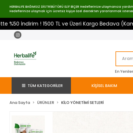
HERBALIFE BAĞIMSIZ DİSTRİBÜTÖRÜ ELİF BİÇER Hedeflerinize ulaşmanıza yardımcı o
Hedeflerinize ulaşmak için ücretsiz kişiye özel destekten yararlanmak istersen
irim ! 1500 TL ve Üzeri Kargo Bedava (Kampanya Biti
En Yenile
TÜM KATEGORİLER
KİŞİSEL BAKIM
Ana Sayfa
ÜRÜNLER
KİLO YÖNETİMİ SETLERİ