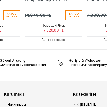
t
Kampanya Ağustos Set
Hızlı Gonza
KARGO
KARGO
14.040,00 TL
7.800,00
BEDAVA
BEDAVA
at
Sepetteki Fiyat
S
L
7.020,00 TL
le
Sepete Ekle
Güvenli Alışveriş
Geniş Ürün Yelpazesi
Güvenli ve kolay ödeme sistemi
Binlerce ürün ve kampany
Kurumsal
Kategoriler
Hakkımızda
KİŞİSEL BAKIM