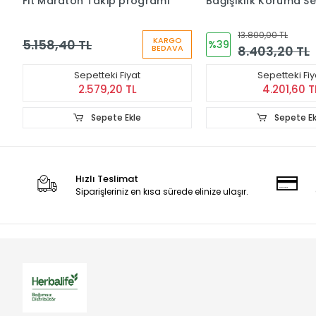
Fit Maraton Takip programı
Bağışıklık Koruma Se
13.800,00 TL
KARGO
5.158,40 TL
%39
8.403,20 TL
BEDAVA
Sepetteki Fiyat
Sepetteki Fiy
2.579,20 TL
4.201,60 T
Sepete Ekle
Sepete Ek
Hızlı Teslimat
Siparişleriniz en kısa sürede elinize ulaşır.