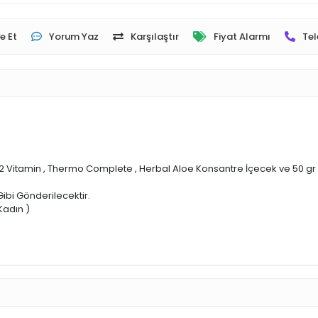
e Et
Yorum Yaz
Karşılaştır
Fiyat Alarmı
Tel
 2 Vitamin , Thermo Complete , Herbal Aloe Konsantre İçecek ve 50 gr
ibi Gönderilecektir.
Kadın )