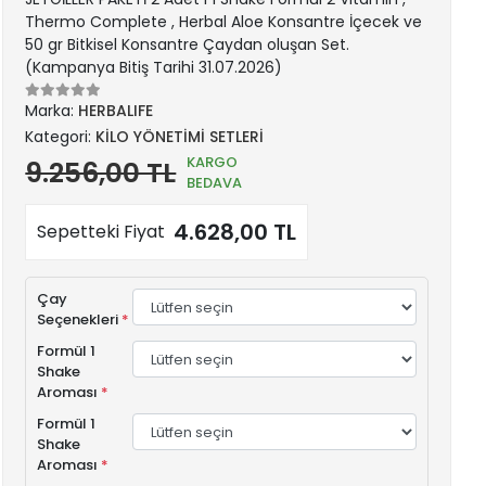
Thermo Complete , Herbal Aloe Konsantre İçecek ve
50 gr Bitkisel Konsantre Çaydan oluşan Set.
(Kampanya Bitiş Tarihi 31.07.2026)
Marka:
HERBALIFE
Kategori:
KİLO YÖNETİMİ SETLERİ
KARGO
9.256,00 TL
BEDAVA
4.628,00 TL
Sepetteki Fiyat
Çay
Seçenekleri
*
Formül 1
Shake
Aroması
*
Formül 1
Shake
Aroması
*