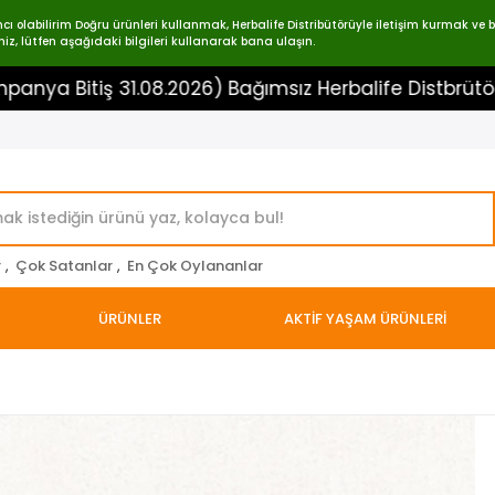
labilirim Doğru ürünleri kullanmak, Herbalife Distribütörüyle iletişim kurmak ve bir
iz, lütfen aşağıdaki bilgileri kullanarak bana ulaşın.
ş 31.08.2026) Bağımsız Herbalife Distbrütörü 054532
r
,
Çok Satanlar
,
En Çok Oylananlar
ÜRÜNLER
AKTİF YAŞAM ÜRÜNLERİ