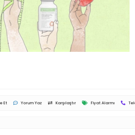
e Et
Yorum Yaz
Karşılaştır
Fiyat Alarmı
Tel