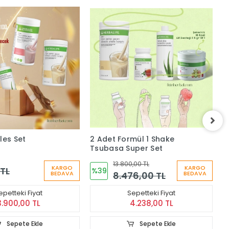
les Set
2 Adet Formül 1 Shake
J
Tsubasa Super Set
13.800,00 TL
KARGO
KARGO
 TL
5
%39
8.476,00 TL
BEDAVA
BEDAVA
epetteki Fiyat
Sepetteki Fiyat
3.900,00 TL
4.238,00 TL
Sepete Ekle
Sepete Ekle