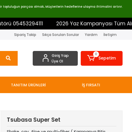
 topluluğun parçası olmak, Müşterilerin hedeflerine ulaşma ihtimalini artırır.
453294111
2026 Yaz Kampanyası Tüm Alışverişleri
Sipariş Takip
Sıkça Sorulan Sorular
Yardım
İletişim
0
Giriş Yap
Sepetim
Üye Ol
TANITIM ÜRÜNLERİ
İŞ FIRSATI
Tsubasa Super Set
Shake, çay, Aloe ve multi-fiber ( Kampanya Bitiş