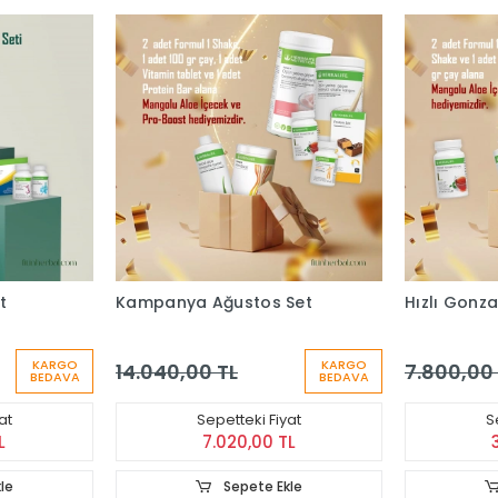
t
Kampanya Ağustos Set
Hızlı Gonza
KARGO
KARGO
14.040,00 TL
7.800,00
BEDAVA
BEDAVA
at
Sepetteki Fiyat
S
L
7.020,00 TL
le
Sepete Ekle