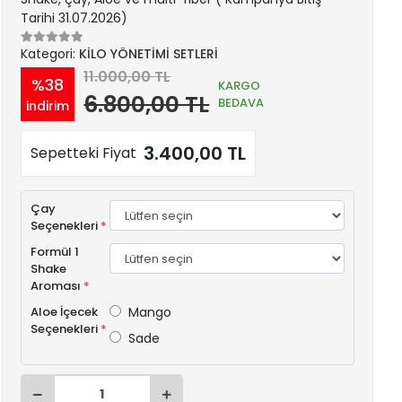
Tarihi 31.07.2026)
Kategori:
KİLO YÖNETİMİ SETLERİ
11.000,00 TL
%38
KARGO
6.800,00 TL
BEDAVA
indirim
3.400,00 TL
Sepetteki Fiyat
Çay
Seçenekleri
*
Formül 1
Shake
Aroması
*
Aloe İçecek
Mango
Seçenekleri
*
Sade