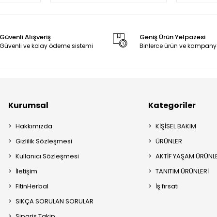
Güvenli Alışveriş
Geniş Ürün Yelpazesi
Güvenli ve kolay ödeme sistemi
Binlerce ürün ve kampany
Kurumsal
Kategoriler
Hakkımızda
KİŞİSEL BAKIM
Gizlilik Sözleşmesi
ÜRÜNLER
Kullanıcı Sözleşmesi
AKTİF YAŞAM ÜRÜNL
İletişim
TANITIM ÜRÜNLERİ
FitinHerbal
İş fırsatı
SIKÇA SORULAN SORULAR
Sipariş Takip