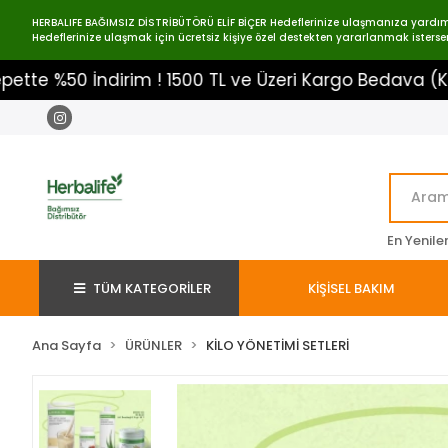
HERBALIFE BAĞIMSIZ DİSTRİBÜTÖRÜ ELİF BİÇER Hedeflerinize ulaşmanıza yardımcı o
Hedeflerinize ulaşmak için ücretsiz kişiye özel destekten yararlanmak istersen
 İndirim ! 1500 TL ve Üzeri Kargo Bedava (Kampanya 
En Yenile
TÜM KATEGORİLER
KİŞİSEL BAKIM
Ana Sayfa
ÜRÜNLER
KİLO YÖNETİMİ SETLERİ