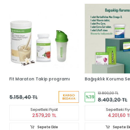
Fit Maraton Takip programı
Bağışıklık Koruma Se
13.800,00 TL
KARGO
5.158,40 TL
%39
8.403,20 TL
BEDAVA
Sepetteki Fiyat
Sepetteki Fiy
2.579,20 TL
4.201,60 T
Sepete Ekle
Sepete Ek