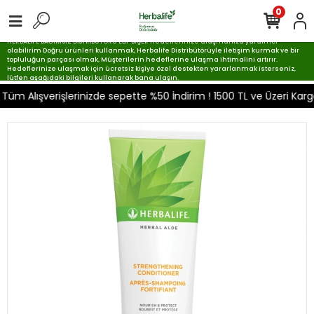
0
HERBALIFE BAĞIMSIZ DİSTRİBÜTÖRÜ ELİF BİÇER Hedeflerinize ulaşmanıza yardımcı
olabilirim Doğru ürünleri kullanmak, Herbalife Distribütörüyle iletişim kurmak ve bir
topluluğun parçası olmak, Müşterilerin hedeflerine ulaşma ihtimalini artırır.
Hedeflerinize ulaşmak için ücretsiz kişiye özel destekten yararlanmak isterseniz,
lütfen aşağıdaki bilgileri kullanarak bana ulaşın.
 Alışverişlerinizde sepette %50 İndirim ! 1500 TL ve Üzeri Karg